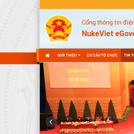
Cổng thông tin điệ
NukeViet eGo
GIỚI THIỆU
CƠ CẤU TỔ CHỨC
TIN 