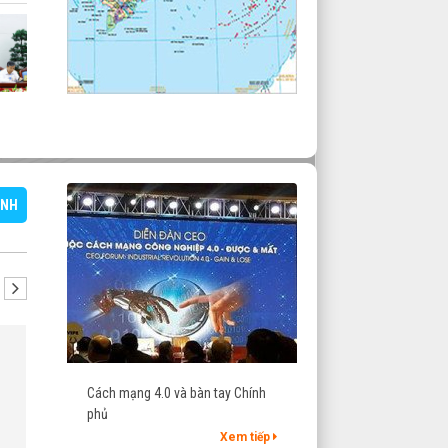
ÀNH
NukeViet được ưu tiên
mua sắm, sử dụng trong
Cách mạng 4.0 và bàn tay Chính
cơ quan, tổ chức nhà nước
phủ
Ngày 5/12/2014, Bộ trưởng
Xem tiếp