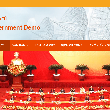
n tử
vernment Demo
TỨC
VĂN BẢN
LỊCH LÀM VIỆC
DỊCH VỤ CÔNG
LẤY Ý KIẾN NG