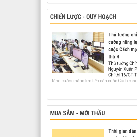
công nghệ và phát triển sản phẩm công nghệ
phục vụ Chính phủ điện tử"
CHIẾN LƯỢC - QUY HOẠCH
Thủ tướng chỉ
cường năng lự
cuộc Cách mạ
thứ 4
Thủ tướng Chí
Nguyễn Xuân P
Chỉ thị 16/CT-T
tăng cường năng lực tiếp cận cuộc Cách mạ
nghiệp lần thứ 4
MUA SẮM - MỜI THẦU
Thời gian đán