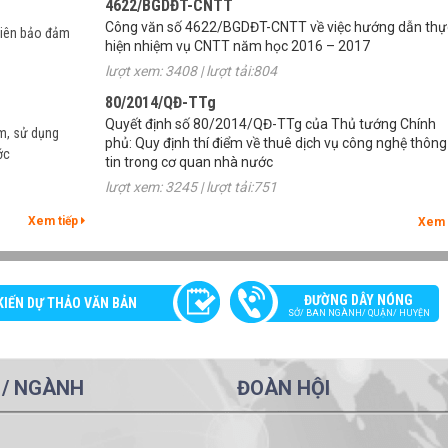
lượt xem: 3408 | lượt tải:804
 tiên bảo đảm
80/2014/QĐ-TTg
Quyết định số 80/2014/QĐ-TTg của Thủ tướng Chính
phủ: Quy định thí điểm về thuê dịch vụ công nghệ thông
tin trong cơ quan nhà nước
m, sử dụng
lượt xem: 3245 | lượt tải:751
ớc
20/2014/TT-BTTTT
Thông tư 20/2014/TT-BTTTT của Bộ TT&TT ban hành
ngày 05/12/2014 quy định về các sản phẩm phần mề
Xem tiếp
Xem 
nguồn mở (PMNM) được ưu tiên mua sắm, sử dụng tr
cơ quan, tổ chức nhà nước.
lượt xem: 2854 | lượt tải:653
ĐƯỜNG DÂY NÓNG
KIẾN DỰ THẢO VĂN BẢN
72/2013/NĐ-CP
SỞ/ BAN NGÀNH/ QUẬN/ HUYỆN
Nghị định số 72/2013/NĐ-CP của Chính phủ : Quản lý,
cung cấp, sử dụng dịch vụ Internet và thông tin trên m
lượt xem: 3196 | lượt tải:934
 / NGÀNH
ĐOÀN HỘI
310/BTTTT-ƯDCNTT
Công văn số 310/BTTTT-ƯDCNTT ngày 10/02/2012 c
Bộ Thông tin và Truyền thông về việc hướng dẫn áp dụ