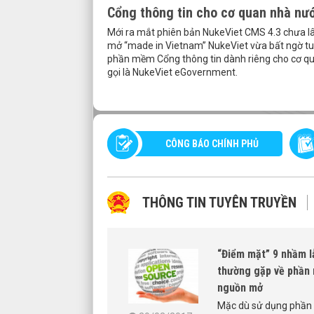
Cổng thông tin cho cơ quan nhà nư
Mới ra mắt phiên bản NukeViet CMS 4.3 chưa 
mở “made in Vietnam” NukeViet vừa bất ngờ tu
phần mềm Cổng thông tin dành riêng cho cơ q
gọi là NukeViet eGovernment.
CÔNG BÁO CHÍNH PHỦ
THÔNG TIN TUYÊN TRUYỀN
Việt Nam có tới 6
“Điểm mặt” 9 nhầm l
 phòng xa
thường gặp về phần
nguồn mở
nhà quan sát nước
iệt Nam đã khôn
Mặc dù sử dụng phầ