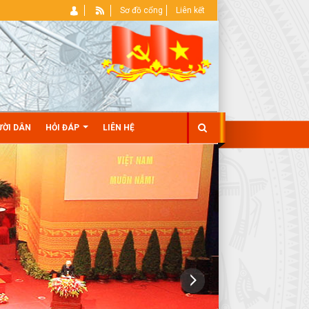
Sơ đồ cổng
Liên kết
ƯỜI DÂN
HỎI ĐÁP
LIÊN HỆ