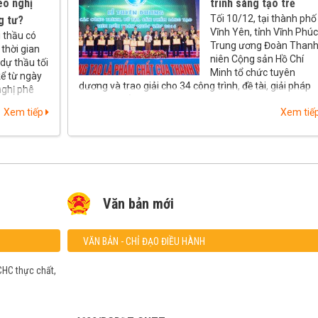
eo nghị
trình sáng tạo trẻ
Tối 10/12, tại thành phố
g tư?
Vĩnh Yên, tỉnh Vĩnh Phúc
 thầu có
Trung ương Đoàn Than
thời gian
niên Cộng sản Hồ Chí
dự thầu tối
Minh tổ chức tuyên
kể từ ngày
dương và trao giải cho 34 công trình, đề tài, giải pháp
nghị phê
sáng tạo trẻ năm 2016.
Xem tiếp
Xem tiế
Văn bản mới
VĂN BẢN - CHỈ ĐẠO ĐIỀU HÀNH
HC thực chất,
4622/BGDĐT-CNTT
Công văn số 4622/BGDĐT-CNTT về việc hướng dẫn thự
hiện nhiệm vụ CNTT năm học 2016 – 2017