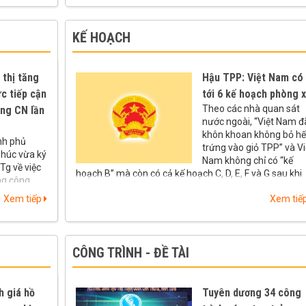
 thông tin
KẾ HOẠCH
 thị tăng
Hậu TPP: Việt Nam có
c tiếp cận
tới 6 kế hoạch phòng 
Theo các nhà quan sát
ng CN lần
nước ngoài, “Việt Nam đ
khôn khoan không bỏ hế
nh phủ
trứng vào giỏ TPP” và Vi
húc vừa ký
Nam không chỉ có “kế
Tg về việc
hoạch B” mà còn có cả kế hoạch C, D, E, F và G sau khi
ng công
Hoa Kỳ rút khỏi Hiệp định này.
Xem tiếp
Xem tiế
CÔNG TRÌNH - ĐỀ TÀI
h giá hồ
Tuyên dương 34 công