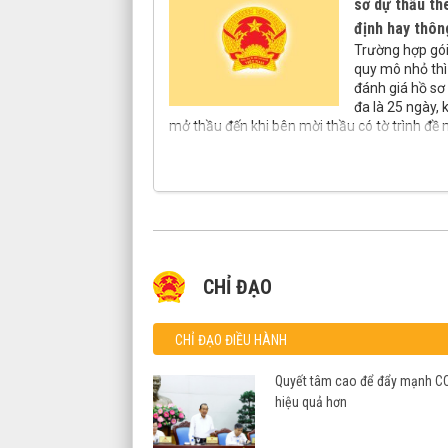
sơ dự thầu th
định hay thôn
Trường hợp gói
quy mô nhỏ thì 
đánh giá hồ sơ 
đa là 25 ngày, 
mở thầu đến khi bên mời thầu có tờ trình đề 
duyệt kết quả lựa chọn nhà thầu.
CHỈ ĐẠO
CHỈ ĐẠO ĐIỀU HÀNH
Quyết tâm cao để đẩy mạnh CC
hiệu quả hơn