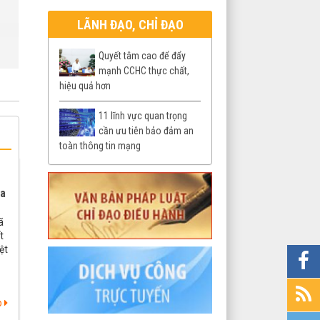
23/12/2014
Bộ TT&TT Nguyễn Bắc Son
04:36
đã ký ban hành Thông tư
LÃNH ĐẠO, CHỈ ĐẠO
20/2014/TT-BTTTT (Thông
tư 20) quy định về các sản
Chi tiết
Quyết tâm cao để đẩy
phẩm phần mềm nguồn
mạnh CCHC thực chất,
mở...
hiệu quả hơn
11 lĩnh vực quan trọng
cần ưu tiên bảo đảm an
toàn thông tin mạng
xa
ã
t
ệt
p