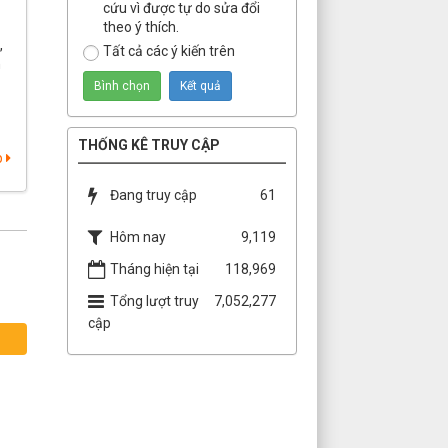
cứu vì được tự do sửa đổi
theo ý thích.
,
Tất cả các ý kiến trên
h
THỐNG KÊ TRUY CẬP
p
Đang truy cập
61
Hôm nay
9,119
Tháng hiện tại
118,969
Tổng lượt truy
7,052,277
cập
c