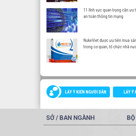
11 lĩnh vực quan trọng cần ưu
an toàn thông tin mạng
NukeViet được ưu tiên mua sắ
trong cơ quan, tổ chức nhà nư
LẤY Ý KIẾN NGƯỜI DÂN
LẤY Ý 
SỞ / BAN NGÀNH
BỘ