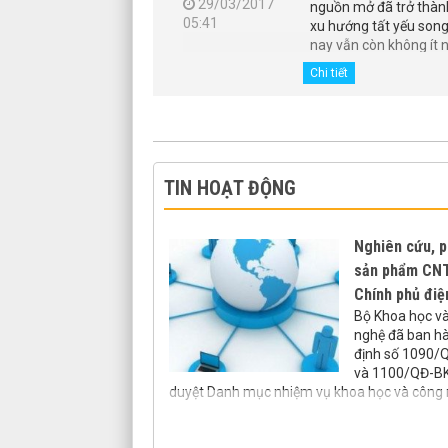
ng bỏ hết trứng vào
29/03/2017
nguồn mở đã trở thà
và Việt Nam không
05:41
xu hướng tất yếu son
 hoạch B” mà còn có
nay vẫn còn không ít 
h...
vẫn nhầm lẫn về phầ
Chi tiết
nguồn mở, đặc biệt là..
1
2
3
TIN HOẠT ĐỘNG
Nghiên cứu, p
sản phẩm CNT
Chính phủ điệ
Bộ Khoa học v
nghệ đã ban h
định số 1090
và 1100/QĐ-B
duyệt Danh mục nhiệm vụ khoa học và công 
hàng thuộc Chương trình khoa học và công 
điểm cấp quốc gia giai đoạn 2016 - 2020: "N