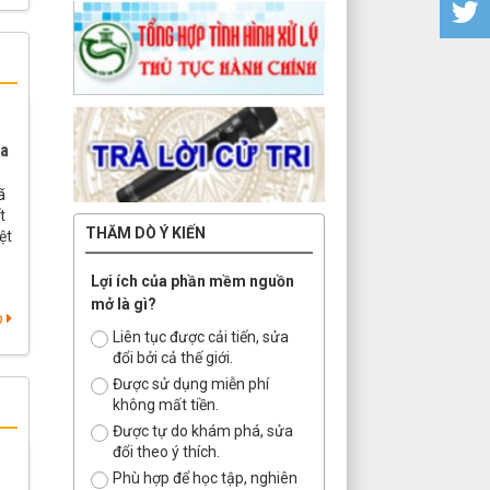
xa
ã
t
THĂM DÒ Ý KIẾN
ệt
Lợi ích của phần mềm nguồn
mở là gì?
p
Liên tục được cải tiến, sửa
đổi bởi cả thế giới.
Được sử dụng miễn phí
không mất tiền.
Được tự do khám phá, sửa
đổi theo ý thích.
Phù hợp để học tập, nghiên