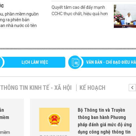
ớc
Quyết tâm cao để đẩy mạnh
CCHC thực chất, hiệu quả hơn
lâu, phần mềm nguồn
ng ra phiên bản
uan nhà nước có tên
LỊCH LÀM VIỆC
VĂN BẢN - CHỈ ĐẠO ĐIỀU H
THÔNG TIN KINH TẾ - XÃ HỘI
KẾ HOẠCH
ẫn
Bộ Thông tin và Truyền
 mềm
thông ban hành Phương
pháp đánh giá mức độ ứng
dụng công nghệ thông tin
n mềm