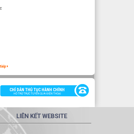
m
tiếp
ong
CHỈ DẪN THỦ TỤC HÀNH CHÍNH
HỖ TRỢ TRỰC TUYẾN QUA ĐIỆN THOẠI
ạng
LIÊN KẾT WEBSITE
ủa
ng