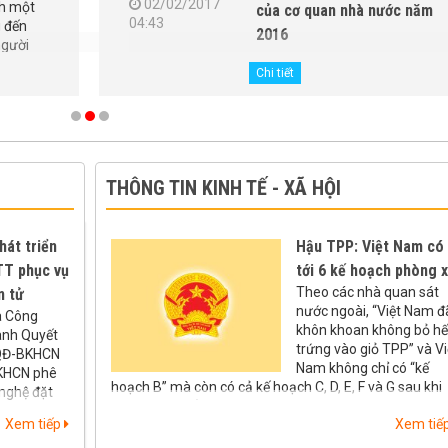
02/02/2017
nh một
của cơ quan nhà nước năm
04:43
g đến
2016
người
Ngày 19/01/2017, Bộ Thông
n mềm
Chi tiết
tin và Truyền thông đã ban
.
hành Quyết định số 62/QĐ-
BTTTT về việc Phê duyệt
Phương pháp đánh giá mức
độ ứng dụng công nghệ...
THÔNG TIN KINH TẾ - XÃ HỘI
hát triển
Hậu TPP: Việt Nam có
T phục vụ
tới 6 kế hoạch phòng 
Theo các nhà quan sát
n tử
nước ngoài, “Việt Nam đ
à Công
khôn khoan không bỏ hế
ành Quyết
trứng vào giỏ TPP” và Vi
/QĐ-BKHCN
Nam không chỉ có “kế
KHCN phê
hoạch B” mà còn có cả kế hoạch C, D, E, F và G sau khi
nghệ đặt
Hoa Kỳ rút khỏi Hiệp định này.
nghệ trọng
Xem tiếp
Xem tiế
ghiên cứu