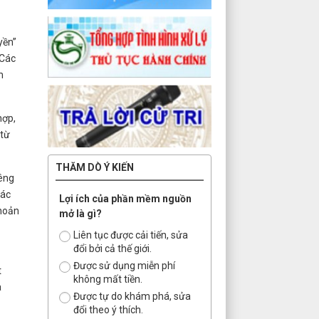
yền”
 Các
m
hợp,
 từ
THĂM DÒ Ý KIẾN
iêng
tác
Lợi ích của phần mềm nguồn
khoản
mở là gì?
Liên tục được cải tiến, sửa
đổi bởi cả thế giới.
Được sử dụng miễn phí
t
không mất tiền.
a
Được tự do khám phá, sửa
đổi theo ý thích.