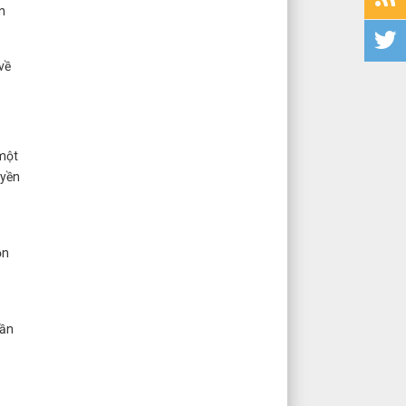
n
về
một
uyền
ồn
hần