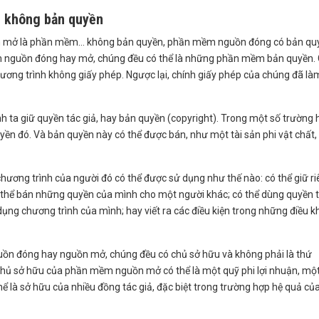
 không bản quyền
n mở là phần mềm... không bản quyền, phần mềm nguồn đóng có bản qu
mềm nguồn đóng hay mở, chúng đều có thể là những phần mềm bản quyền.
ơng trình không giấy phép. Ngược lại, chính giấy phép của chúng đã là
nh ta giữ quyền tác giả, hay bản quyền (copyright). Trong một số trường 
yền đó. Và bản quyền này có thể được bán, như một tài sản phi vật chất,
hương trình của người đó có thể được sử dụng như thế nào: có thể giữ r
 thể bán những quyền của mình cho một người khác; có thể dùng quyền 
 dụng chương trình của mình; hay viết ra các điều kiện trong những điều 
uồn đóng hay nguồn mở, chúng đều có chủ sở hữu và không phải là thứ
 chủ sở hữu của phần mềm nguồn mở có thể là một quỹ phi lợi nhuận, mộ
 là sở hữu của nhiều đồng tác giả, đặc biệt trong trường hợp hệ quả củ