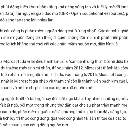
hát động triển khai nhằm tăng khả năng sáng tạo và triết lý mở đã lan 
Open Data), tài nguyên giáo dục mở (OER - Open Educational Resources), 
 sáng tạo tăng lên nhiều lần.
ị các công ty phần mềm nguồn đóng coi là “ung nhọt”. Các doanh nghi
 mềm nguồn đóng trên thế giới quen chống đối mô hình phát triển phầ
 lợi ích không thể chối cãi của phần mềm nguồn mở, điển hình là
Microsoft đã ví hệ điều hành Linux là “căn bệnh ung thư”, bởi hệ điều h
hị trường máy tính cá nhân, thì vào năm 2012, Microsoft thành lập côn
 triển phần mềm nguồn mở. Tiếp đó, vào tháng 6/2016, Microsoft công 
hất là Microsoft gia nhập và thậm chí còn là thành viên bạch kim của 
ều hành và hỗ trợ chi phí cho các dự án mã nguồn mở.
ng nghệ đi hết từ bất ngờ này đến bất ngờ khác. Tuy nhiên, những người
hề bất ngờ, bởi một trong những thứ dẫn dắt cho sự phát triển mạnh mẽ
ên cạnh đó, phần mềm nguồn mở là phương thức giúp thúc đẩy sáng tạo, 
tích lũy tri thức cộng đồng, qua việc cống hiến tài sản trí tuệ của các tổ
ài sản chung cho cộng đồng nguồn mở.