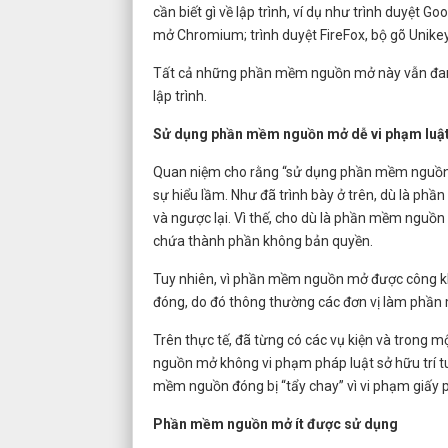
cần biết gì về lập trình, ví dụ như trình duy
mở Chromium; trình duyệt FireFox, bộ gõ Unik
Tất cả những phần mềm nguồn mở này vẫn đang 
lập trình.
Sử dụng phần mềm nguồn mở dễ vi phạm luật 
Quan niệm cho rằng “sử dụng phần mềm nguồn 
sự hiểu lầm. Như đã trình bày ở trên, dù là 
và ngược lại. Vì thế, cho dù là phần mềm nguồn
chứa thành phần không bản quyền.
Tuy nhiên, vì phần mềm nguồn mở được công k
đóng, do đó thông thường các đơn vị làm phần 
Trên thực tế, đã từng có các vụ kiện và trong 
nguồn mở không vi phạm pháp luật sở hữu trí tuệ
mềm nguồn đóng bị “tẩy chay” vì vi phạm giấ
Phần mềm nguồn mở ít được sử dụng