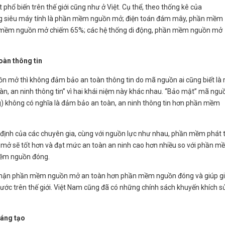
ổ biến trên thế giới cũng như ở Việt. Cụ thể, theo thống kê của
g siêu máy tính là phần mềm nguồn mở; điện toán đám mây, phần mềm
 mềm nguồn mở chiếm 65%; các hệ thống di động, phần mềm nguồn mở
àn thông tin
n mở thì không đảm bảo an toàn thông tin do mã nguồn ai cũng biết là
àn, an ninh thông tin” vì hai khái niệm này khác nhau. “Bảo mật” mã ngu
 không có nghĩa là đảm bảo an toàn, an ninh thông tin hơn phần mềm
 định của các chuyên gia, cùng với nguồn lực như nhau, phần mềm phát t
ở sẽ tốt hơn và đạt mức an toàn an ninh cao hơn nhiều so với phần m
mềm nguồn đóng.
ng nhận phần mềm nguồn mở an toàn hơn phần mềm nguồn đóng và giúp 
ước trên thế giới. Việt Nam cũng đã có những chính sách khuyến khích s
áng tạo