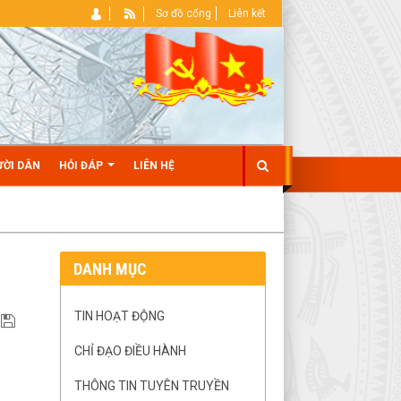
Sơ đồ cổng
Liên kết
ƯỜI DÂN
HỎI ĐÁP
LIÊN HỆ
DANH MỤC
TIN HOẠT ĐỘNG
CHỈ ĐẠO ĐIỀU HÀNH
THÔNG TIN TUYÊN TRUYỀN