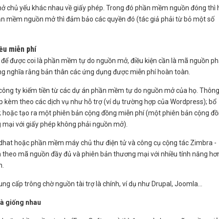
 chủ yếu khác nhau về giấy phép. Trong đó phần mềm nguồn đóng thì 
ần mềm nguồn mở thì đảm bảo các quyền đó (tác giả phải từ bỏ một số
ều miễn phí
ẽ, để được coi là phần mềm tự do nguồn mở, điều kiện cần là mã nguồn ph
ồng nghĩa rằng bản thân các ứng dụng được miễn phí hoàn toàn.
u công ty kiếm tiền từ các dự án phần mềm tự do nguồn mở của họ. Thôn
 kèm theo các dịch vụ như hỗ trợ (ví dụ trường hợp của Wordpress); bổ
); hoặc tạo ra một phiên bản cộng đồng miễn phí (một phiên bản cộng đ
 mại với giấy phép không phải nguồn mở).
Redhat hoặc phần mềm máy chủ thư điện tử và công cụ cộng tác Zimbra -
 theo mã nguồn đầy đủ và phiên bản thương mại với nhiều tính năng hơ
n.
ung cấp trông chờ nguồn tài trợ là chính, ví dụ như Drupal, Joomla...
à giống nhau