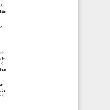
tỏa
phần
ệp
n
ành
g ty
bố
Linux
 am
 của
đổi