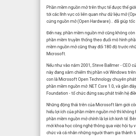
Phần mềm nguồn mở trên thực tế được thế giới p
tới các lĩnh vực có liên quan như dữ liệu mở (
cứng nguồn mở (Open Hardware)… đã giúp tốc độ
Đến nay, phần mềm nguồn mở cũng không còn b
phần mềm truyền thống theo đuổi mô hình phần
mềm nguồn mở cũng thay đổi 180 độ trước những
Microsoft.
Nếu như vào năm 2001, Steve Ballmer - CEO của 
này đang xâm chiếm thị phần với Windows trên t
con là Microsoft Open Technology chuyên phát
phần mềm nguồn mở .NET Core 1.0, và gần đây n
Foundation - tổ chức đứng sau phát triển hệ đi
Những động thái trên của Microsoft làm giới cô
hiểu lợi ích của phần mềm nguồn mở thì không 
phần mềm nguồn mở chính là lợi ích kinh tế. B
mới khoa học công nghệ thông qua việc hội tụ và 
chức và cá nhân những người tham gia thành t