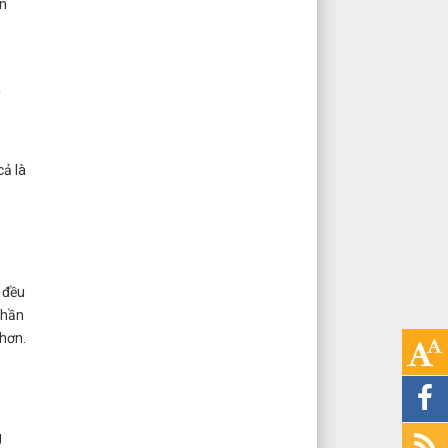
n
à
ả là
 đều
phần
 hơn.
g