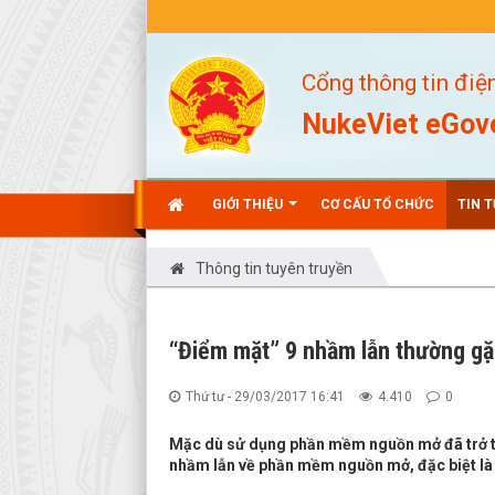
Cổng thông tin điệ
NukeViet eGo
GIỚI THIỆU
CƠ CẤU TỔ CHỨC
TIN 
Thông tin tuyên truyền
“Điểm mặt” 9 nhầm lẫn thường g
Thứ tư - 29/03/2017 16:41
4.410
0
Mặc dù sử dụng phần mềm nguồn mở đã trở th
nhầm lẫn về phần mềm nguồn mở, đặc biệt l