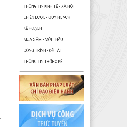
THÔNG TIN KINH TẾ - XÃ HỘI
CHIẾN LƯỢC - QUY HOẠCH
KẾ HOẠCH
MUA SẮM - MỜI THẦU
CÔNG TRÌNH - ĐỀ TÀI
THÔNG TIN THỐNG KÊ
n: