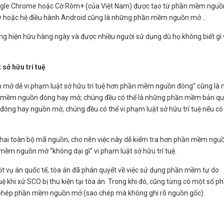
ệt Google Chrome hoặc Cờ Rôm+ (của Việt Nam) được tạo từ phần mềm nguồ
ey hoặc hệ điều hành Android cũng là những phần mềm nguồn mở...
hiện hữu hàng ngày và được nhiều người sử dụng dù họ không biết gì 
sở hữu trí tuệ
mở dễ vi phạm luật sở hữu trí tuệ hơn phần mềm nguồn đóng” cũng là 
phần mềm nguồn đóng hay mở, chúng đều có thể là những phần mềm bản q
 đóng hay nguồn mở, chúng đều có thể vi phạm luật sở hữu trí tuệ nếu có
hai toàn bộ mã nguồn, cho nên việc này dễ kiểm tra hơn phần mềm ngu
mềm nguồn mở “không dại gì” vi phạm luật sở hữu trí tuệ.
một vụ án quốc tế, tòa án đã phán quyết về việc sử dụng phần mềm tự do
 khi xử SCO bị thu kiện tại tòa án. Trong khi đó, cũng từng có một số p
y phép phần mềm nguồn mở (sao chép mà không ghi rõ nguồn gốc).