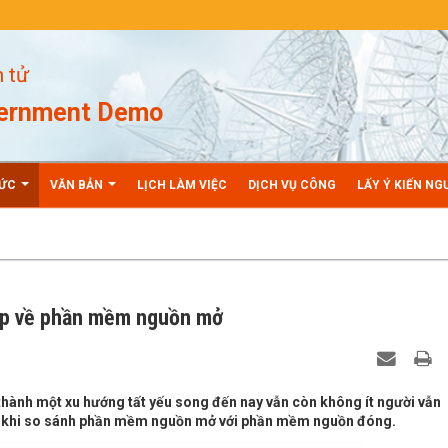
n tử
vernment Demo
TỨC
VĂN BẢN
LỊCH LÀM VIỆC
DỊCH VỤ CÔNG
LẤY Ý KIẾN NG
ặp về phần mềm nguồn mở
ành một xu hướng tất yếu song đến nay vẫn còn không ít người vẫn
à khi so sánh phần mềm nguồn mở với phần mềm nguồn đóng.