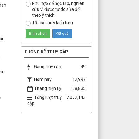
Phù hợp để học tập, nghiên
hạn
cứu vì được tự do sửa đổi
theo ý thích.
Tất cả các ý kiến trên
ải
THỐNG KÊ TRUY CẬP
g
Đang truy cập
49
ồng
Hôm nay
12,997
Tháng hiện tại
138,835
Tổng lượt truy
7,072,143
n
cập