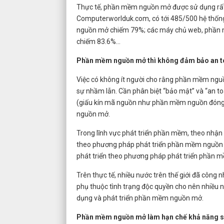
Thực tế, phần mềm nguồn mở được sử dụng rất ph
Computerworlduk.com, có tới 485/500 hệ thốn
nguồn mở chiếm 79%; các máy chủ web, phần
chiếm 83.6%...
Phần mềm nguồn mở thì không đảm bảo an to
Việc có không ít người cho rằng phần mềm nguồ
sự nhầm lẫn. Cần phân biệt “bảo mật” và “an to
(giấu kín mã nguồn như phần mềm nguồn đóng)
nguồn mở.
Trong lĩnh vực phát triển phần mềm, theo nhận
theo phương pháp phát triển phần mềm nguồn m
phát triển theo phương pháp phát triển phần 
Trên thực tế, nhiều nước trên thế giới đã cô
phụ thuộc tình trạng độc quyền cho nên nhiều n
dụng và phát triển phần mềm nguồn mở.
Phần mềm nguồn mở làm hạn chế khả năng s