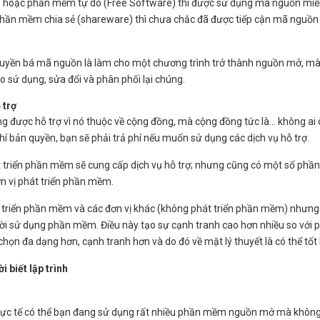
oặc phần mềm tự do (Free Software) thì được sử dụng mã nguồn miễ
hần mềm chia sẻ (shareware) thì chưa chắc đã được tiếp cận mã nguồn
truyền bá mã nguồn là làm cho một chương trình trở thành nguồn mở, m
do sử dụng, sửa đổi và phân phối lại chúng.
 trợ
ợc hỗ trợ vì nó thuộc về cộng đồng, mà cộng đồng tức là... không ai c
 bản quyền, bạn sẽ phải trả phí nếu muốn sử dụng các dịch vụ hỗ trợ.
 triển phần mềm sẽ cung cấp dịch vụ hỗ trợ; nhưng cũng có một số phần
ơn vị phát triển phần mềm.
t triển phần mềm và các đơn vị khác (không phát triển phần mềm) nhưng
gười sử dụng phần mềm. Điều này tạo sự cạnh tranh cao hơn nhiều so với 
n đa dạng hơn, cạnh tranh hơn và do đó về mặt lý thuyết là có thể tốt
biết lập trình
 thực tế có thể bạn đang sử dụng rất nhiều phần mềm nguồn mở mà khôn